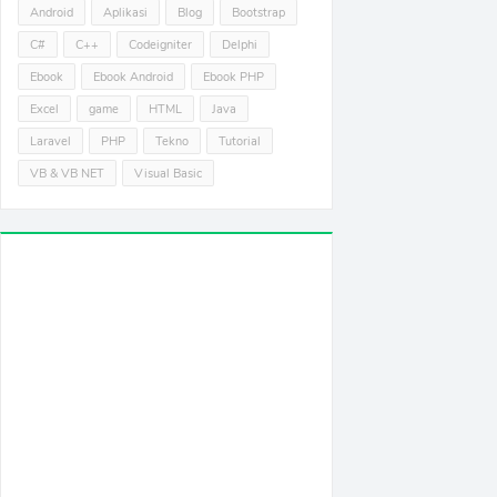
Android
Aplikasi
Blog
Bootstrap
C#
C++
Codeigniter
Delphi
Ebook
Ebook Android
Ebook PHP
Excel
game
HTML
Java
Laravel
PHP
Tekno
Tutorial
VB & VB NET
Visual Basic