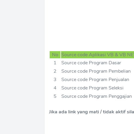
No
Source code Aplikasi VB & VB N
1
Source code Program Dasar
2
Source code Program Pembelian
3
Source code Program Penjualan
4
Source code Program Seleksi
5
Source code Program Penggajian
Jika ada link yang mati / tidak aktif si