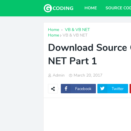
HOME
SOURCE CO
Home
›
VB & VB NET
Home
VB & VB NET
Download Source 
NET Part 1
Admin
March 20, 2017
Facebook
Twitter