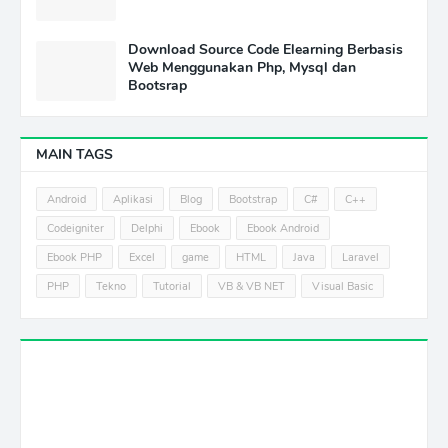
Download Source Code Elearning Berbasis
Web Menggunakan Php, Mysql dan
Bootsrap
MAIN TAGS
Android
Aplikasi
Blog
Bootstrap
C#
C++
Codeigniter
Delphi
Ebook
Ebook Android
Ebook PHP
Excel
game
HTML
Java
Laravel
PHP
Tekno
Tutorial
VB & VB NET
Visual Basic