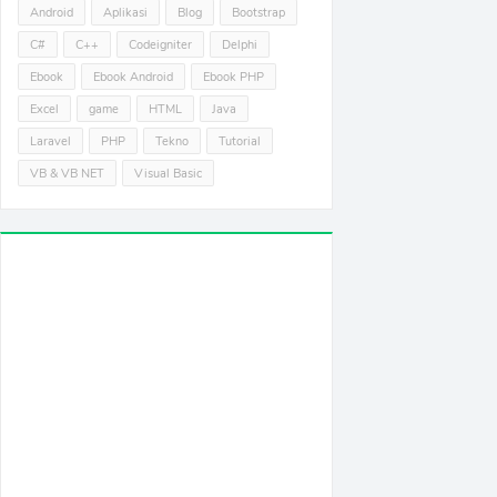
Android
Aplikasi
Blog
Bootstrap
C#
C++
Codeigniter
Delphi
Ebook
Ebook Android
Ebook PHP
Excel
game
HTML
Java
Laravel
PHP
Tekno
Tutorial
VB & VB NET
Visual Basic