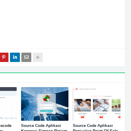
cecode
Source Code Aplikasi
Source Code Aplikasi
ry
Koperasi Simpan Pinjam
Penjualan Point Of Sale