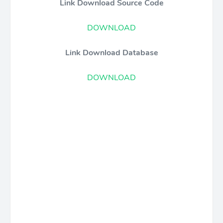
Link Download Source Code
DOWNLOAD
Link Download Database
DOWNLOAD