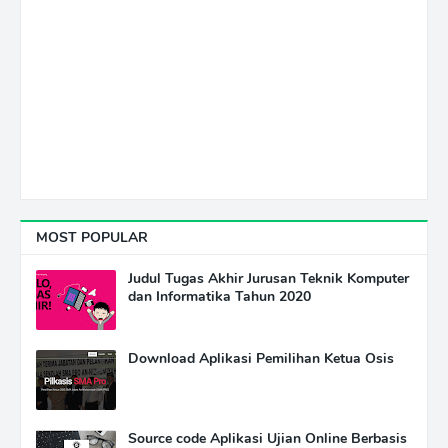
MOST POPULAR
Judul Tugas Akhir Jurusan Teknik Komputer
dan Informatika Tahun 2020
Download Aplikasi Pemilihan Ketua Osis
Source code Aplikasi Ujian Online Berbasis