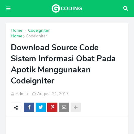
Home
›
Codeigniter
Home
Codeigniter
Download Source Code
Sistem Informasi Obat Pada
Apotik Menggunakan
Codeigniter
Admin
August 21, 2017