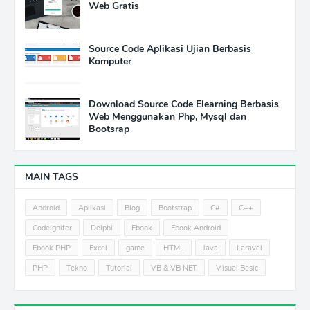
Web Gratis
Source Code Aplikasi Ujian Berbasis
Komputer
Download Source Code Elearning Berbasis
Web Menggunakan Php, Mysql dan
Bootsrap
MAIN TAGS
Android
Aplikasi
Blog
Bootstrap
C#
C++
Codeigniter
Delphi
Ebook
Ebook Android
Ebook PHP
Excel
game
HTML
Java
Laravel
PHP
Tekno
Tutorial
VB & VB NET
Visual Basic