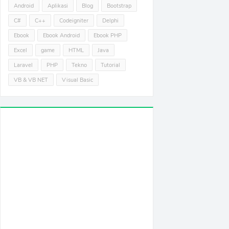
Android
Aplikasi
Blog
Bootstrap
C#
C++
Codeigniter
Delphi
Ebook
Ebook Android
Ebook PHP
Excel
game
HTML
Java
Laravel
PHP
Tekno
Tutorial
VB & VB NET
Visual Basic