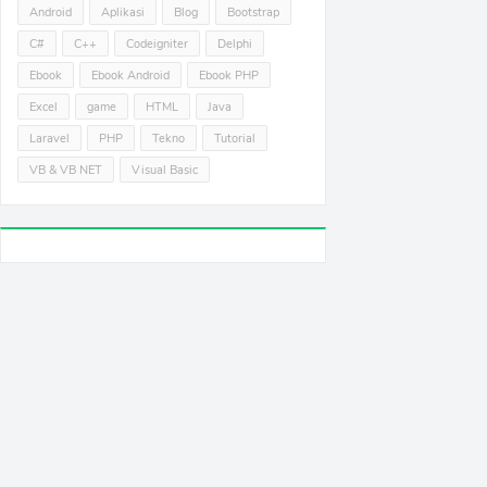
Android
Aplikasi
Blog
Bootstrap
C#
C++
Codeigniter
Delphi
Ebook
Ebook Android
Ebook PHP
Excel
game
HTML
Java
Laravel
PHP
Tekno
Tutorial
VB & VB NET
Visual Basic