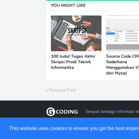
YOU MIGHT LIKE
100 Judul Tugas Akhir
Source Code C
Skripsi Prodi Teknik
Sederhana
Informatika
Menggunakan V
dan Mysql
Previous Post
Tempat berbagi Informasi te
This website uses cookies to ensure you get the best expe
Design by - GudangCoding