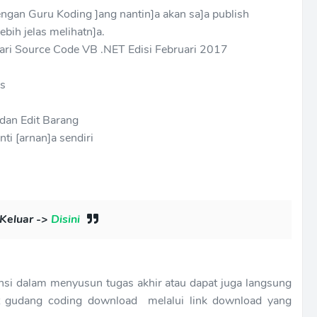
engan Guru Koding ]ang nantin]a akan sa]a publish
bih jelas melihatn]a.
 dari Source Code VB .NET Edisi Februari 2017
es
 dan Edit Barang
ti [arnan]a sendiri
 Keluar ->
Disini
rensi dalam menyusun tugas akhir atau dapat juga langsung
abat gudang coding download melalui link download yang