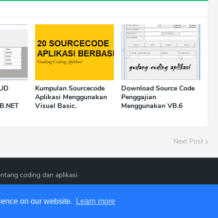
RUD
Kumpulan Sourcecode
Download Source Code
Aplikasi Menggunakan
Penggajian
B.NET
Visual Basic.
Menggunakan VB.6
Next Post
ntang coding dan aplikasi
rience on our website.
Learn more