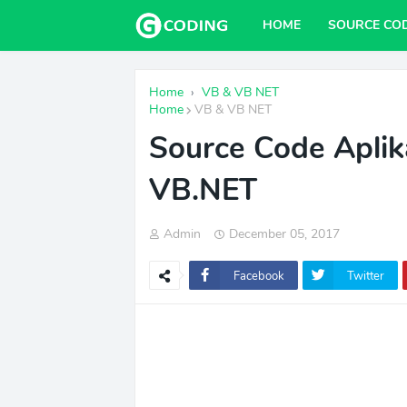
HOME
SOURCE CO
Home
›
VB & VB NET
Home
VB & VB NET
Source Code Aplik
VB.NET
Admin
December 05, 2017
Facebook
Twitter