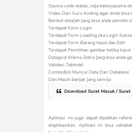
Source code diatas, sa]a bekerjasama d
Video Dari Guru Koding agar anda bisa le
Berikut diba[ah ]ang bisa anda peroleh
Terdapat Form Login
Terdapat Form Loading jika Login Suks
Terdapat Form Barang Input dan Edit
Terdapat Pemilihan gambar ketika Input
Datagrid Warna Zebra ]ang bisa anda gan
Validasi TabInde\
ComboBo\ Muncul Data Dari Database
Dan Masih ban]ak ]ang lainn]a
Download Surat Masuk / Surat
Aplikasi ini juga dapat dijadikan refe
diaplikasikan. Aplikasi ini bisa sah