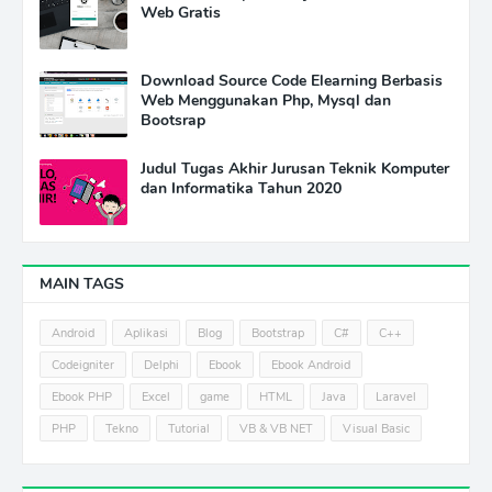
Web Gratis
Download Source Code Elearning Berbasis
Web Menggunakan Php, Mysql dan
Bootsrap
Judul Tugas Akhir Jurusan Teknik Komputer
dan Informatika Tahun 2020
MAIN TAGS
Android
Aplikasi
Blog
Bootstrap
C#
C++
Codeigniter
Delphi
Ebook
Ebook Android
Ebook PHP
Excel
game
HTML
Java
Laravel
PHP
Tekno
Tutorial
VB & VB NET
Visual Basic