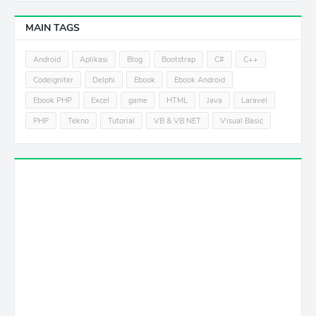
MAIN TAGS
Android
Aplikasi
Blog
Bootstrap
C#
C++
Codeigniter
Delphi
Ebook
Ebook Android
Ebook PHP
Excel
game
HTML
Java
Laravel
PHP
Tekno
Tutorial
VB & VB NET
Visual Basic