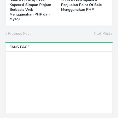
Source Code Aplikasi
Source Code Aplikasi
Koperasi Simpan Pinjam
Penjualan Point Of Sale
Berbasis Web
Menggunakan PHP
Menggunakan PHP dan
Mysql
Previous Post
Next Post
FANS PAGE