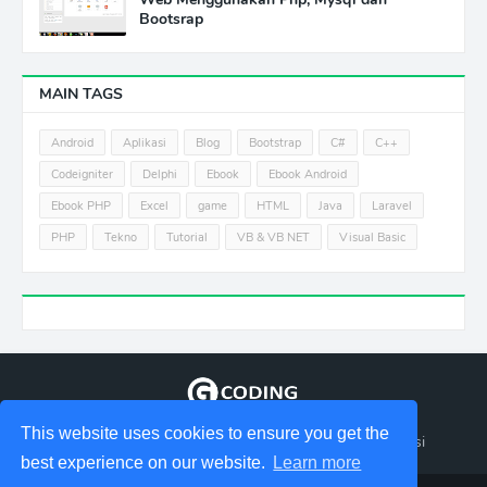
Bootsrap
MAIN TAGS
Android
Aplikasi
Blog
Bootstrap
C#
C++
Codeigniter
Delphi
Ebook
Ebook Android
Ebook PHP
Excel
game
HTML
Java
Laravel
PHP
Tekno
Tutorial
VB & VB NET
Visual Basic
This website uses cookies to ensure you get the
Tempat berbagi Informasi tentang coding dan aplikasi
best experience on our website.
Learn more