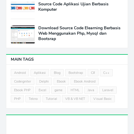
Source Code Aplikasi Ujian Berbasis
Komputer
Download Source Code Elearning Berbasis
Web Menggunakan Php, Mysql dan
Bootsrap
MAIN TAGS
Android
Aplikasi
Blog
Bootstrap
C#
C++
Codeigniter
Delphi
Ebook
Ebook Android
Ebook PHP
Excel
game
HTML
Java
Laravel
PHP
Tekno
Tutorial
VB & VB NET
Visual Basic