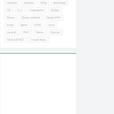
Android
Aplikasi
Blog
Bootstrap
C#
C++
Codeigniter
Delphi
Ebook
Ebook Android
Ebook PHP
Excel
game
HTML
Java
Laravel
PHP
Tekno
Tutorial
VB & VB NET
Visual Basic