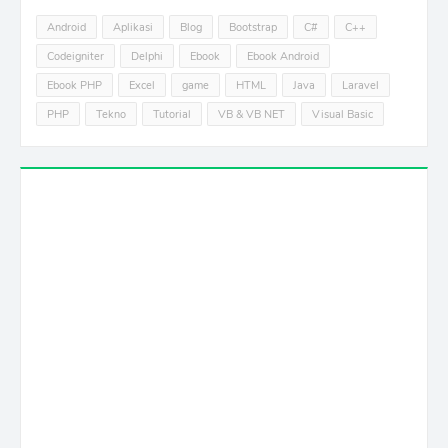
Android
Aplikasi
Blog
Bootstrap
C#
C++
Codeigniter
Delphi
Ebook
Ebook Android
Ebook PHP
Excel
game
HTML
Java
Laravel
PHP
Tekno
Tutorial
VB & VB NET
Visual Basic