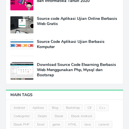
dan Informatika Tahun 2020
Source code Aplikasi Ujian Online Berbasis
Web Gratis
Source Code Aplikasi Ujian Berbasis
Komputer
Download Source Code Elearning Berbasis
Web Menggunakan Php, Mysql dan
Bootsrap
MAIN TAGS
Android
Aplikasi
Blog
Bootstrap
C#
C++
Codeigniter
Delphi
Ebook
Ebook Android
Ebook PHP
Excel
game
HTML
Java
Laravel