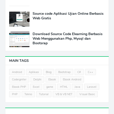
Source code Aplikasi Ujian Online Berbasis
Web Gratis
Download Source Code Elearning Berbasis
Web Menggunakan Php, Mysql dan
Bootsrap
MAIN TAGS
Android
Aplikasi
Blog
Bootstrap
C#
C++
Codeigniter
Delphi
Ebook
Ebook Android
Ebook PHP
Excel
game
HTML
Java
Laravel
PHP
Tekno
Tutorial
VB & VB NET
Visual Basic