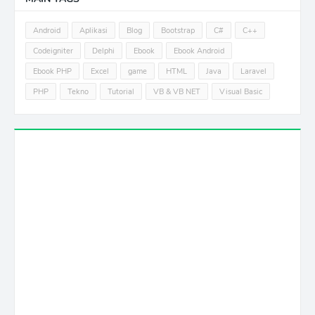
Android
Aplikasi
Blog
Bootstrap
C#
C++
Codeigniter
Delphi
Ebook
Ebook Android
Ebook PHP
Excel
game
HTML
Java
Laravel
PHP
Tekno
Tutorial
VB & VB NET
Visual Basic