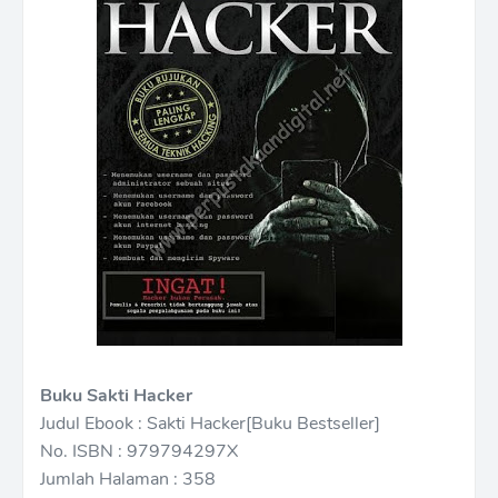
Buku Sakti Hacker
Judul Ebook : Sakti Hacker[Buku Bestseller]
No. ISBN : 979794297X
Jumlah Halaman : 358