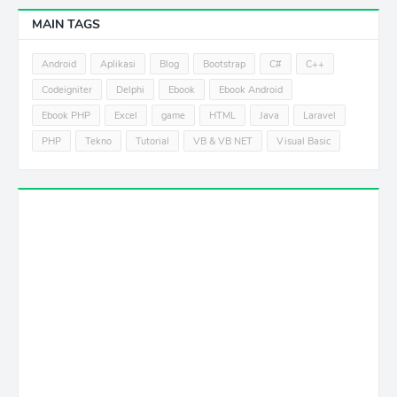
MAIN TAGS
Android
Aplikasi
Blog
Bootstrap
C#
C++
Codeigniter
Delphi
Ebook
Ebook Android
Ebook PHP
Excel
game
HTML
Java
Laravel
PHP
Tekno
Tutorial
VB & VB NET
Visual Basic