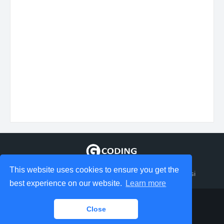
This website uses cookies to ensure you get the
Tempat berbagi Informasi tentang coding dan aplikasi
best experience on our website.
Learn more
Design by - GudangCoding
Close
Home
About
Contact
Privacy Police