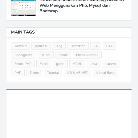
Web Menggunakan Php, Mysql dan
Bootsrap
MAIN TAGS
Android
Aplikasi
Blog
Bootstrap
C#
C++
Codeigniter
Delphi
Ebook
Ebook Android
Ebook PHP
Excel
game
HTML
Java
Laravel
PHP
Tekno
Tutorial
VB & VB NET
Visual Basic