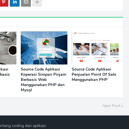
ikasi
Source Code Aplikasi
Source Code Aplikasi
rbasis
Koperasi Simpan Pinjam
Penjualan Point Of Sale
Berbasis Web
Menggunakan PHP
Menggunakan PHP dan
Mysql
Next Post
ntang coding dan aplikasi