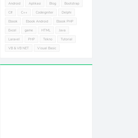
Android
Aplikasi
Blog
Bootstrap
C#
C++
Codeigniter
Delphi
Ebook
Ebook Android
Ebook PHP
Excel
game
HTML
Java
Laravel
PHP
Tekno
Tutorial
VB & VB NET
Visual Basic