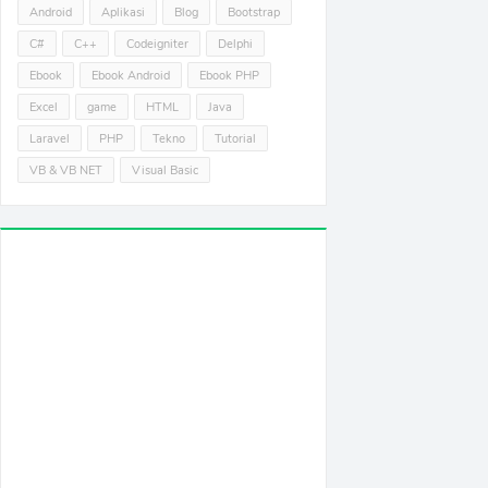
Android
Aplikasi
Blog
Bootstrap
C#
C++
Codeigniter
Delphi
Ebook
Ebook Android
Ebook PHP
Excel
game
HTML
Java
Laravel
PHP
Tekno
Tutorial
VB & VB NET
Visual Basic