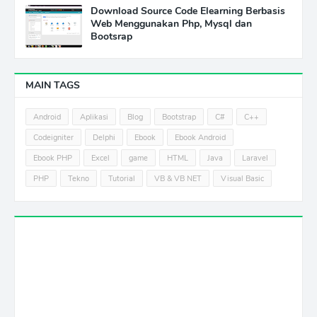
Download Source Code Elearning Berbasis
Web Menggunakan Php, Mysql dan
Bootsrap
MAIN TAGS
Android
Aplikasi
Blog
Bootstrap
C#
C++
Codeigniter
Delphi
Ebook
Ebook Android
Ebook PHP
Excel
game
HTML
Java
Laravel
PHP
Tekno
Tutorial
VB & VB NET
Visual Basic