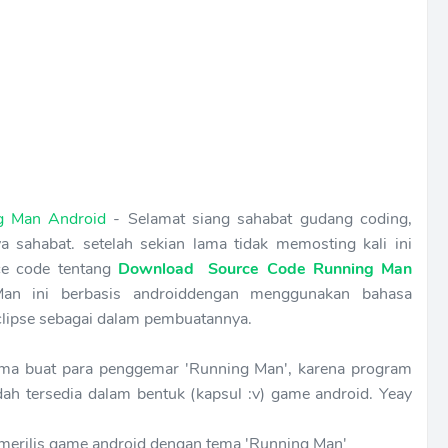
g Man Android
- Selamat siang sahabat gudang coding,
 sahabat. setelah sekian lama tidak memosting kali ini
ce code tentang
Download Source Code Running Man
n ini berbasis androiddengan menggunakan bahasa
ipse sebagai dalam pembuatannya.
ama buat para penggemar 'Running Man', karena program
ah tersedia dalam bentuk (kapsul :v) game android. Yeay
 merilis game android dengan tema 'Running Man'