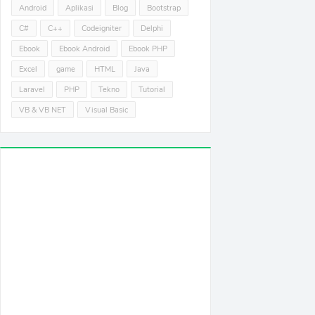
Android
Aplikasi
Blog
Bootstrap
C#
C++
Codeigniter
Delphi
Ebook
Ebook Android
Ebook PHP
Excel
game
HTML
Java
Laravel
PHP
Tekno
Tutorial
VB & VB NET
Visual Basic