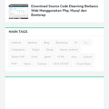
Download Source Code Elearning Berbasis
Web Menggunakan Php, Mysql dan
Bootsrap
MAIN TAGS
Android
Aplikasi
Blog
Bootstrap
C#
C++
Codeigniter
Delphi
Ebook
Ebook Android
Ebook PHP
Excel
game
HTML
Java
Laravel
PHP
Tekno
Tutorial
VB & VB NET
Visual Basic