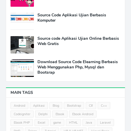
Source Code Aplikasi Ujian Berbasis
Komputer
Source code Aplikasi Ujian Online Berbasis
Web Gratis
Download Source Code Elearning Berbasis
Web Menggunakan Php, Mysql dan
Bootsrap
MAIN TAGS
Android
Aplikasi
Blog
Bootstrap
C#
C++
Codeigniter
Delphi
Ebook
Ebook Android
Ebook PHP
Excel
game
HTML
Java
Laravel