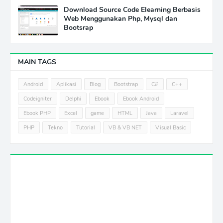
Download Source Code Elearning Berbasis
Web Menggunakan Php, Mysql dan
Bootsrap
MAIN TAGS
Android
Aplikasi
Blog
Bootstrap
C#
C++
Codeigniter
Delphi
Ebook
Ebook Android
Ebook PHP
Excel
game
HTML
Java
Laravel
PHP
Tekno
Tutorial
VB & VB NET
Visual Basic