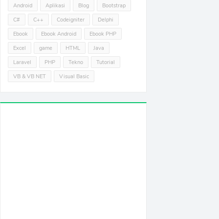
Android
Aplikasi
Blog
Bootstrap
C#
C++
Codeigniter
Delphi
Ebook
Ebook Android
Ebook PHP
Excel
game
HTML
Java
Laravel
PHP
Tekno
Tutorial
VB & VB NET
Visual Basic