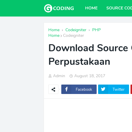
HOME
SOURCE CO
Home
›
Codeigniter
›
PHP
Home
Codeigniter
Download Source 
Perpustakaan
Admin
August 18, 2017
Facebook
Twitter