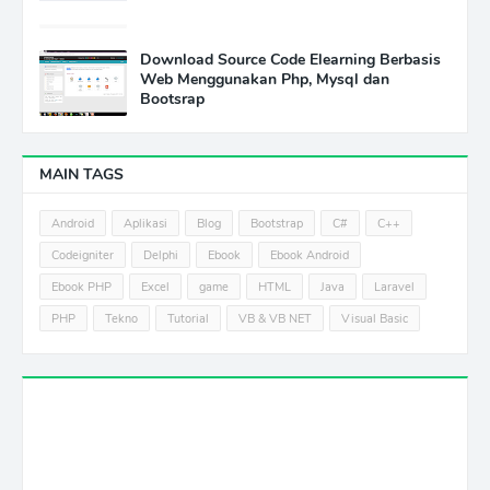
Download Source Code Elearning Berbasis
Web Menggunakan Php, Mysql dan
Bootsrap
MAIN TAGS
Android
Aplikasi
Blog
Bootstrap
C#
C++
Codeigniter
Delphi
Ebook
Ebook Android
Ebook PHP
Excel
game
HTML
Java
Laravel
PHP
Tekno
Tutorial
VB & VB NET
Visual Basic