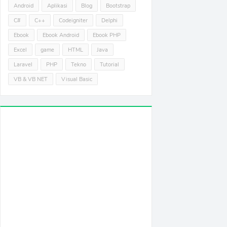
Android
Aplikasi
Blog
Bootstrap
C#
C++
Codeigniter
Delphi
Ebook
Ebook Android
Ebook PHP
Excel
game
HTML
Java
Laravel
PHP
Tekno
Tutorial
VB & VB NET
Visual Basic