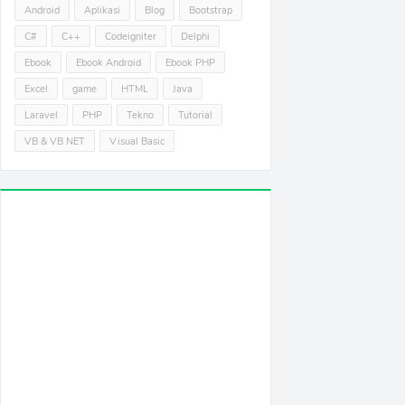
Android
Aplikasi
Blog
Bootstrap
C#
C++
Codeigniter
Delphi
Ebook
Ebook Android
Ebook PHP
Excel
game
HTML
Java
Laravel
PHP
Tekno
Tutorial
VB & VB NET
Visual Basic