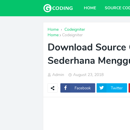
HOME
SOURCE CO
Home
›
Codeigniter
Home
Codeigniter
Download Source C
Sederhana Menggu
Admin
August 23, 2018
Facebook
Twitter