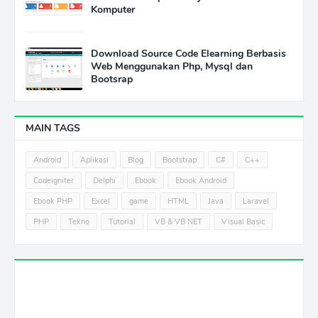
Komputer
Download Source Code Elearning Berbasis
Web Menggunakan Php, Mysql dan
Bootsrap
MAIN TAGS
Android
Aplikasi
Blog
Bootstrap
C#
C++
Codeigniter
Delphi
Ebook
Ebook Android
Ebook PHP
Excel
game
HTML
Java
Laravel
PHP
Tekno
Tutorial
VB & VB NET
Visual Basic