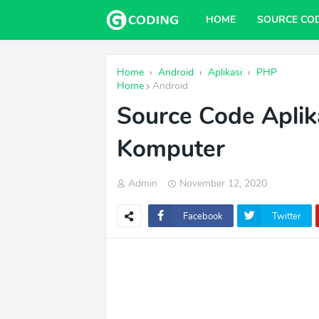
HOME
SOURCE CO
Home
›
Android
›
Aplikasi
›
PHP
Home
Android
Source Code Aplika
Komputer
Admin
November 12, 2020
Facebook
Twitter