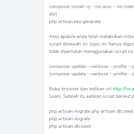
composer install -q --no-ansi --no-inte
dist
php artisan key:generate
Atau apabila anda telah melakukan inst
script dibawah ini (opsi ini hanya digu
tidak diperlukan menggunakan script i
composer update --verbose --profile --p
composer update --verbose --profile --p
Buka browser dan ketikan url
http://lo
tixam. Setelah itu ketikan script berik
php artisan migrate php artisan db:seed
php artisan migrate
php artisan db:seed