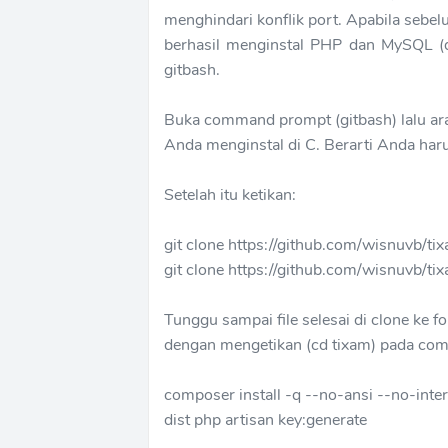
menghindari konflik port. Apabila sebel
berhasil menginstal PHP dan MySQL (d
gitbash.
Buka command prompt (gitbash) lalu ara
Anda menginstal di C. Berarti Anda haru
Setelah itu ketikan:
git clone https://github.com/wisnuvb/tix
git clone https://github.com/wisnuvb/tix
Tunggu sampai file selesai di clone ke f
dengan mengetikan (cd tixam) pada comm
composer install -q --no-ansi --no-inte
dist php artisan key:generate