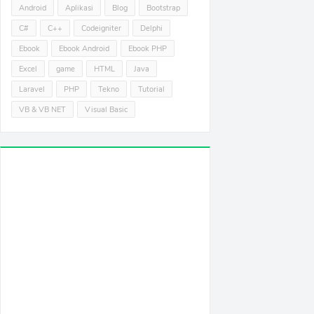
Android
Aplikasi
Blog
Bootstrap
C#
C++
Codeigniter
Delphi
Ebook
Ebook Android
Ebook PHP
Excel
game
HTML
Java
Laravel
PHP
Tekno
Tutorial
VB & VB NET
Visual Basic