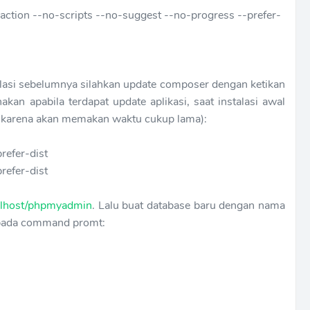
raction --no-scripts --no-suggest --no-progress --prefer-
alasi sebelumnya silahkan update composer dengan ketikan
nakan apabila terdapat update aplikasi, saat instalasi awal
ni karena akan memakan waktu cukup lama):
refer-dist
refer-dist
calhost/phpmyadmin
. Lalu buat database baru dengan nama
ut pada command promt: