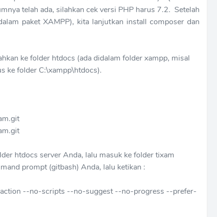
umnya telah ada, silahkan cek versi PHP harus 7.2. Setelah
alam paket XAMPP), kita lanjutkan install composer dan
hkan ke folder htdocs (ada didalam folder xampp, misal
s ke folder C:\xampp\htdocs).
am.git
am.git
older htdocs server Anda, lalu masuk ke folder tixam
and prompt (gitbash) Anda, lalu ketikan :
raction --no-scripts --no-suggest --no-progress --prefer-