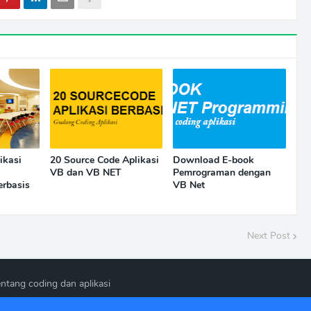
ikasi
20 Source Code Aplikasi
Download E-book
VB dan VB NET
Pemrograman dengan
erbasis
VB Net
Next Post
ntang coding dan aplikasi