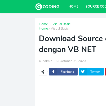
HOME
SOURCE CO
Home
›
Visual Basic
Home
Visual Basic
Download Source c
dengan VB NET
Admin
October 03, 2020
Facebook
Twitter