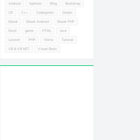
Android
Aplikasi
Blog
Bootstrap
C#
C++
Codeigniter
Delphi
Ebook
Ebook Android
Ebook PHP
Excel
game
HTML
Java
Laravel
PHP
Tekno
Tutorial
VB & VB NET
Visual Basic