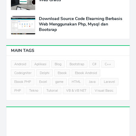
Download Source Code Elearning Berbasis
Web Menggunakan Php, Mysql dan
Bootsrap
MAIN TAGS
Android
Aplikasi
Blog
Bootstrap
C#
C++
Codeigniter
Delphi
Ebook
Ebook Android
Ebook PHP
Excel
game
HTML
Java
Laravel
PHP
Tekno
Tutorial
VB & VB NET
Visual Basic